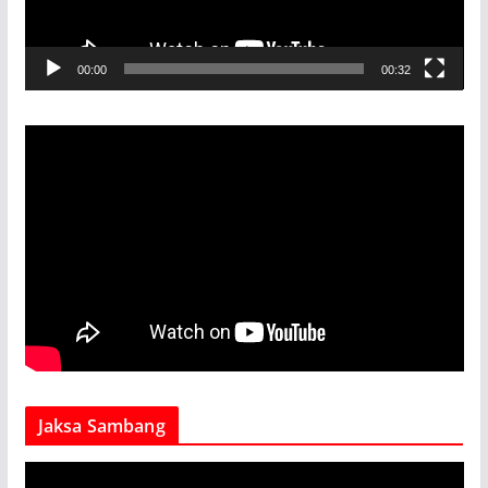
l
a
00:00
00:32
y
e
r
Jaksa Sambang
V