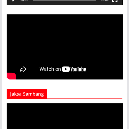
y
e
r
Jaksa Sambang
V
i
d
e