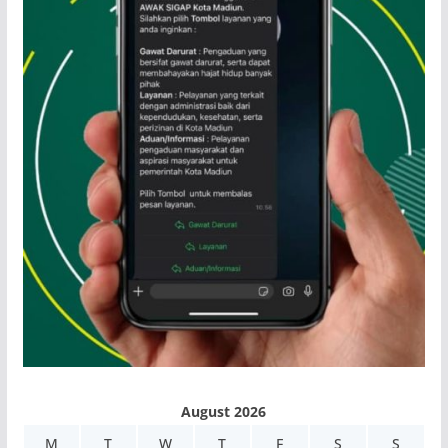
August 2026
M
T
W
T
F
S
S