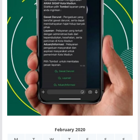
February 2020
M
T
W
T
F
S
S