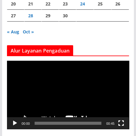
20
21
22
23
24
25
26
27
28
29
30
« Aug
Oct »
Alur Layanan Pengaduan
V
i
d
e
o
P
l
a
00:00
00:45
y
e